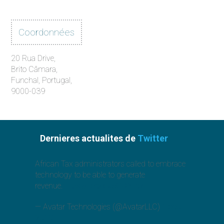
Coordonnées
20 Rua Drive,
Brito Câmara,
Funchal, Portugal,
9000-039
Dernieres actualites de
Twitter
African Tax administrators called to embrace
technology to be able to generate
revenue.
https://t.co/jcx6GO3Toz
— Avatar Technologies (@AvatarLLC)
1 août
2019